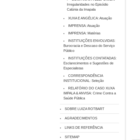
Irregularidades no Episódio
Calúnia da Imapala
XUXA E ANGÉLICA: Atuação
IMPRENSA: Atuação
IMPRENSA: Matérias
INSTITUIÇÕES ENVOLVIDAS:
Burocracia e Descaso do Serviço
Público
INSTITUIÇÕES CONTATADAS:
Esclarecimentos e Sugestões de
Especialistas
CORRESPONDÊNCIA
INSTITUCIONAL: Seleção
RELATÓRIO DO CASO XUXA
IMPALA & ANVISA: Crime Contra a
Saúde Pública
SOBRE LUIZA ROTBART
AGRADECIMENTOS
LINKS DE REFERÊNCIA
SITEMAP