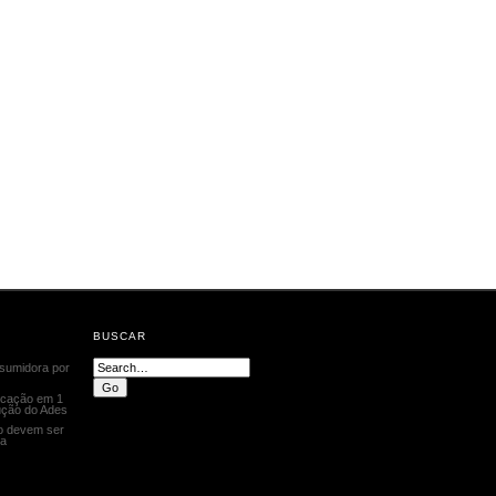
BUSCAR
Search:
onsumidora por
icação em 1
ução do Ades
o devem ser
ra