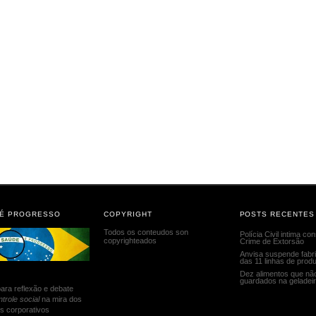
 É PROGRESSO
COPYRIGHT
POSTS RECENTES
Todos os conteudos son
Polícia Civil intima c
copyrighteados
Crime de Extorsão
Anvisa suspende fabr
das 11 linhas de prod
Dez alimentos que nã
guardados na geladei
ara reflexão e debate
ntrole social
na mira dos
s corporativos