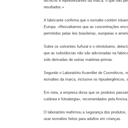
técnicos e representantes da marca, o que não per
resultados.»
A fabricante confirma que o esmalte contém toluen
Europa. «Ressaltamos que as concentrações encont
permitidos pelas leis brasileiras, europeias e amer
Sobre os solventes furfural e o nitrotolueno, dete
que as substâncias não são adicionadas na fabric
sido derivadas de outras matérias-primas.
Segundo o Laboratório Avamiller de Cosméticos, r
esmaltes da marca, inclusive os hipoalergênicos, 
Em nota, a empresa disse que os produtos passam 
cutânea e fotoalergia», recomendados pela Anvisa
O laboratório reafirmou a segurança dos produtos
usar esmaltes feitos para adultos em crianças.