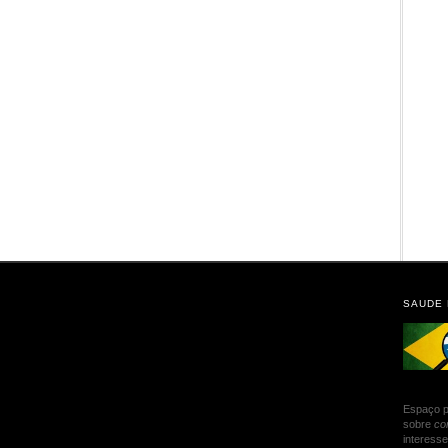
SAUDE
Espaço p
sobre
co
interesse