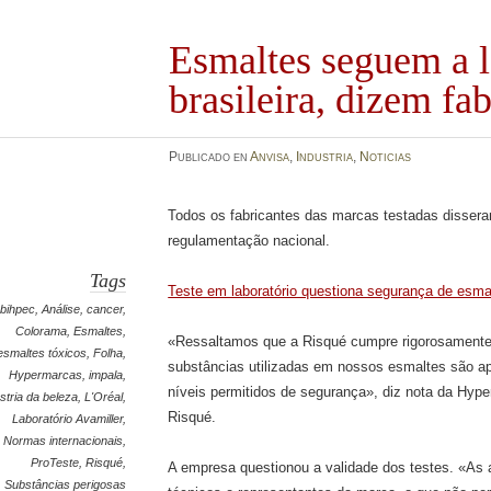
Esmaltes seguem a l
brasileira, dizem fa
Publicado en
Anvisa
,
Industria
,
Noticias
Todos os fabricantes das marcas testadas disser
regulamentação nacional.
Tags
Teste em laboratório questiona segurança de esmal
bihpec
,
Análise
,
cancer
,
Colorama
,
Esmaltes
,
«Ressaltamos que a Risqué cumpre rigorosamente 
esmaltes tóxicos
,
Folha
,
substâncias utilizadas em nossos esmaltes são a
Hypermarcas
,
impala
,
níveis permitidos de segurança», diz nota da Hyp
stria da beleza
,
L'Oréal
,
Risqué.
Laboratório Avamiller
,
Normas internacionais
,
ProTeste
,
Risqué
,
A empresa questionou a validade dos testes. «As
Substâncias perigosas