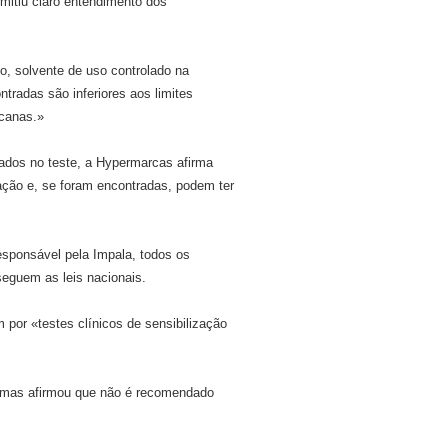
mitiu claro entendimento dos
o, solvente de uso controlado na
radas são inferiores aos limites
icanas.»
ctados no teste, a Hypermarcas afirma
ação e, se foram encontradas, podem ter
esponsável pela Impala, todos os
seguem as leis nacionais.
por «testes clínicos de sensibilização
.
, mas afirmou que não é recomendado