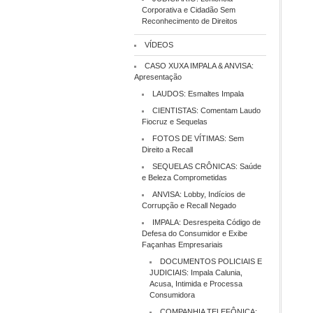
Corporativa e Cidadão Sem
Reconhecimento de Direitos
VÍDEOS
CASO XUXA IMPALA & ANVISA:
Apresentação
LAUDOS: Esmaltes Impala
CIENTISTAS: Comentam Laudo
Fiocruz e Sequelas
FOTOS DE VÍTIMAS: Sem
Direito a Recall
SEQUELAS CRÔNICAS: Saúde
e Beleza Comprometidas
ANVISA: Lobby, Indícios de
Corrupção e Recall Negado
IMPALA: Desrespeita Código de
Defesa do Consumidor e Exibe
Façanhas Empresariais
DOCUMENTOS POLICIAIS E
JUDICIAIS: Impala Calunia,
Acusa, Intimida e Processa
Consumidora
COMPANHIA TELEFÔNICA: