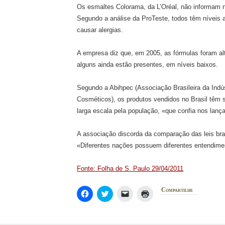
Os esmaltes Colorama, da L’Oréal, não informam 
Segundo a análise da ProTeste, todos têm níveis
causar alergias.
A empresa diz que, em 2005, as fórmulas foram al
alguns ainda estão presentes, em níveis baixos.
Segundo a Abihpec (Associação Brasileira da Indús
Cosméticos), os produtos vendidos no Brasil tê
larga escala pela população, «que confia nos lanç
A associação discorda da comparação das leis bra
«Diferentes nações possuem diferentes entendime
Fonte: Folha de S. Paulo 29/04/2011
Compartilhe
Haz
Haz
Haz
Haz
clic
clic
clic
clic
para
para
para
para
compartir
compartir
enviar
imprimir
en
en
un
(Se