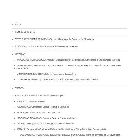
Inicio
SOBRE ESTE SITE
VOTE 8 PROPOSTAS DE MUDANÇA: Nas Relações de Consumo e Cidadania
COMBATA CRIMES EMPRESARIAIS e Acidentes de Consumo
NOTICIAS
PRODUTOS PERIGOSOS: Alimentos, Medicamentos, Cosméticos, Saneantes e Substâncias Tóxicas
SERVIÇOS PRIVATIZADOS E TERCEIRIZADOS: Cobranças Indevidas, Erros de Cálculo, Chibatadas e
Outros Crimes
AGÊNCIAS REGULADORAS: Livre Autonomia Corporativa
JUDICIÁRIO: Leniência Corporativa e Cidadão Sem Reconhecimento de Direitos
VÍDEOS
CASO XUXA IMPALA & ANVISA: Apresentação
LAUDOS: Esmaltes Impala
CIENTISTAS: Comentam Laudo Fiocruz e Sequelas
FOTOS DE VÍTIMAS: Sem Direito a Recall
SEQUELAS CRÔNICAS: Saúde e Beleza Comprometidas
ANVISA: Lobby, Indícios de Corrupção e Recall Negado
IMPALA: Desrespeita Código de Defesa do Consumidor e Exibe Façanhas Empresariais
DOCUMENTOS POLICIAIS E JUDICIAIS: Impala Calunia, Acusa, Intimida e Processa Consumidora