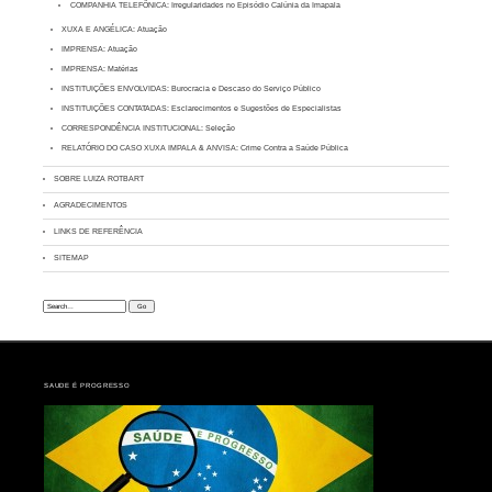
COMPANHIA TELEFÔNICA: Irregularidades no Episódio Calúnia da Imapala
XUXA E ANGÉLICA: Atuação
IMPRENSA: Atuação
IMPRENSA: Matérias
INSTITUIÇÕES ENVOLVIDAS: Burocracia e Descaso do Serviço Público
INSTITUIÇÕES CONTATADAS: Esclarecimentos e Sugestões de Especialistas
CORRESPONDÊNCIA INSTITUCIONAL: Seleção
RELATÓRIO DO CASO XUXA IMPALA & ANVISA: Crime Contra a Saúde Pública
SOBRE LUIZA ROTBART
AGRADECIMENTOS
LINKS DE REFERÊNCIA
SITEMAP
Search:
SAUDE É PROGRESSO