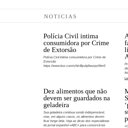
NOTICIAS
Polícia Civil intima
A
consumidora por Crime
f
de Extorsão
l
Polícia Civil intima consumidora por Crime de
Extorsão
Pr
https://www.box.com/s/hk4llyulq9wurpzf4im5
di
fe
Le
Dez alimentos que não
M
devem ser guardados na
geladeira
‘
s
Sua geladeira continua sendo indispensável,
p
mas, em alguns casos, os alimentos devem
ficar longe dela. Veja as dicas dos especialistas
do jornal espanhol «ABC» para conservá-los
«O