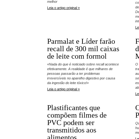
melhor
co
de
Leia o artigo original »
De
me
in
Le
Parmalat e Líder farão
F
recall de 300 mil caixas
d
de leite com formol
M
«Nada do que é noticiado sobre recall acontece
O 
efetivamente. A realidade é que milhares de
tr
pessoas passarão a ter problemas
au
irreversíveis no aparelho digestivo por causa
se
da ingestão do leite tóxico!»
es
abr
Leia o artigo original »
Le
Plastificantes que
O
compõem filmes de
P
PVC podem ser
Qu
transmitidos aos
hu
mo
alimentos
Le