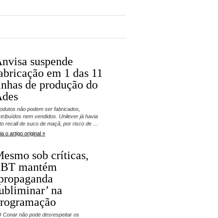
nvisa suspende
abricação em 1 das 11
inhas de produção do
Ades
odutos não podem ser fabricados,
stribuídos nem vendidos. Unilever já havia
ito recall de suco de maçã, por risco de …
ia o artigo original »
esmo sob críticas,
SBT mantém
propaganda
ubliminar’ na
rogramação
 Conar não pode desrespeitar os