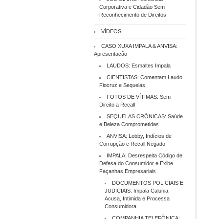
Corporativa e Cidadão Sem
Reconhecimento de Direitos
VÍDEOS
CASO XUXA IMPALA & ANVISA:
Apresentação
LAUDOS: Esmaltes Impala
CIENTISTAS: Comentam Laudo
Fiocruz e Sequelas
FOTOS DE VÍTIMAS: Sem
Direito a Recall
SEQUELAS CRÔNICAS: Saúde
e Beleza Comprometidas
ANVISA: Lobby, Indícios de
Corrupção e Recall Negado
IMPALA: Desrespeita Código de
Defesa do Consumidor e Exibe
Façanhas Empresariais
DOCUMENTOS POLICIAIS E
JUDICIAIS: Impala Calunia,
Acusa, Intimida e Processa
Consumidora
COMPANHIA TELEFÔNICA: