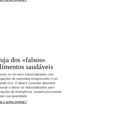
uja dos «falsos»
limentos saudáveis
sear-se em itens industrializados com
egações de marketing emagrecedor é um
ande erro. O ideal é consumir alimentos
turais e deixar os industrializados para
tuações de emergência, sempre procurando
mitar sua quantidade.
ia o artigo original »