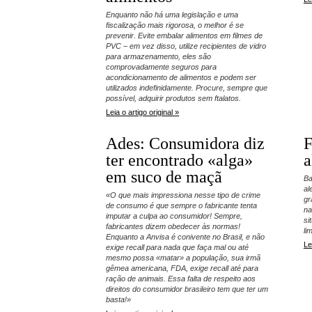
Enquanto não há uma legislação e uma
fiscalização mais rigorosa, o melhor é se
prevenir. Evite embalar alimentos em filmes de
PVC – em vez disso, utilize recipientes de vidro
para armazenamento, eles são
comprovadamente seguros para
acondicionamento de alimentos e podem ser
utilizados indefinidamente. Procure, sempre que
possível, adquirir produtos sem ftalatos.
Leia o artigo original »
Ades: Consumidora diz
F
ter encontrado «alga»
a
em suco de maçã
Ba
al
«O que mais impressiona nesse tipo de crime
gr
de consumo é que sempre o fabricante tenta
na
imputar a culpa ao consumidor! Sempre,
si
fabricantes dizem obedecer às normas!
li
Enquanto a Anvisa é conivente no Brasil, e não
Le
exige recall para nada que faça mal ou até
mesmo possa «matar» a população, sua irmã
gêmea americana, FDA, exige recall até para
ração de animais. Essa falta de respeito aos
direitos do consumidor brasileiro tem que ter um
basta!»