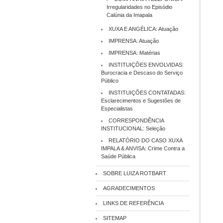
Irregularidades no Episódio
Calúnia da Imapala
XUXA E ANGÉLICA: Atuação
IMPRENSA: Atuação
IMPRENSA: Matérias
INSTITUIÇÕES ENVOLVIDAS:
Burocracia e Descaso do Serviço
Público
INSTITUIÇÕES CONTATADAS:
Esclarecimentos e Sugestões de
Especialistas
CORRESPONDÊNCIA
INSTITUCIONAL: Seleção
RELATÓRIO DO CASO XUXA
IMPALA & ANVISA: Crime Contra a
Saúde Pública
SOBRE LUIZA ROTBART
AGRADECIMENTOS
LINKS DE REFERÊNCIA
SITEMAP