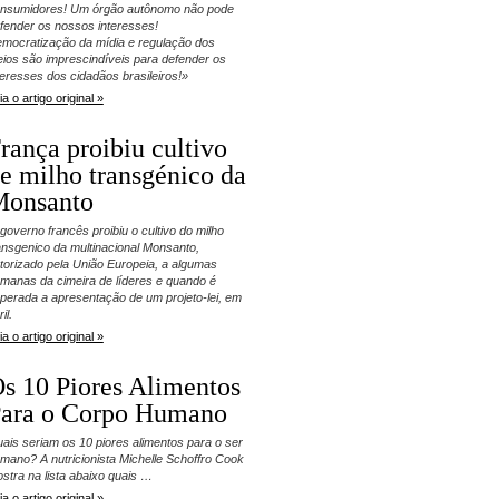
nsumidores! Um órgão autônomo não pode
fender os nossos interesses!
mocratização da mídia e regulação dos
ios são imprescindíveis para defender os
teresses dos cidadãos brasileiros!»
ia o artigo original »
rança proibiu cultivo
e milho transgénico da
onsanto
governo francês proibiu o cultivo do milho
ansgenico da multinacional Monsanto,
torizado pela União Europeia, a algumas
manas da cimeira de líderes e quando é
perada a apresentação de um projeto-lei, em
il.
ia o artigo original »
s 10 Piores Alimentos
ara o Corpo Humano
ais seriam os 10 piores alimentos para o ser
mano? A nutricionista Michelle Schoffro Cook
stra na lista abaixo quais …
ia o artigo original »