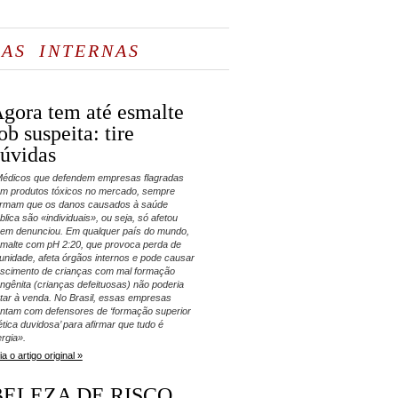
AS INTERNAS
gora tem até esmalte
ob suspeita: tire
úvidas
édicos que defendem empresas flagradas
m produtos tóxicos no mercado, sempre
irmam que os danos causados à saúde
blica são «individuais», ou seja, só afetou
em denunciou. Em qualquer país do mundo,
malte com pH 2:20, que provoca perda de
unidade, afeta órgãos internos e pode causar
scimento de crianças com mal formação
ngênita (crianças defeituosas) não poderia
tar à venda. No Brasil, essas empresas
ntam com defensores de ‘formação superior
ética duvidosa’ para afirmar que tudo é
ergia».
ia o artigo original »
BELEZA DE RISCO