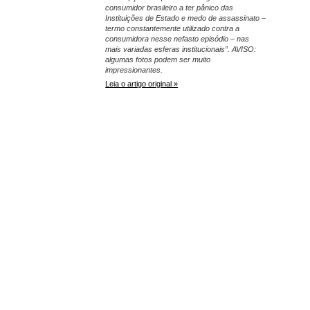
consumidor brasileiro a ter pânico das
Instituições de Estado e medo de assassinato –
termo constantemente utilizado contra a
consumidora nesse nefasto episódio – nas
mais variadas esferas institucionais”. AVISO:
algumas fotos podem ser muito
impressionantes.
Leia o artigo original »