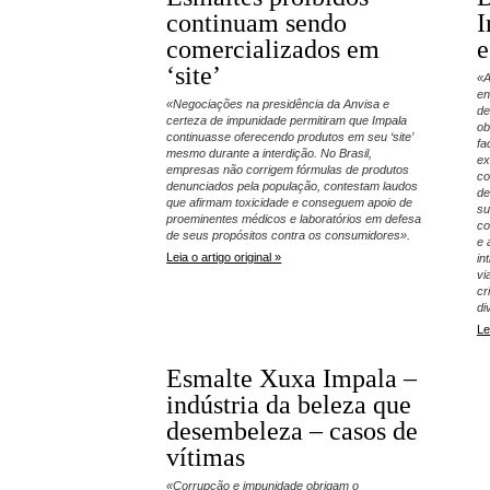
continuam sendo
I
comercializados em
e
‘site’
«A
en
«Negociações na presidência da Anvisa e
de
certeza de impunidade permitiram que Impala
ob
continuasse oferecendo produtos em seu ‘site’
fa
mesmo durante a interdição. No Brasil,
ex
empresas não corrigem fórmulas de produtos
co
denunciados pela população, contestam laudos
de
que afirmam toxicidade e conseguem apoio de
su
proeminentes médicos e laboratórios em defesa
co
de seus propósitos contra os consumidores».
e 
Leia o artigo original »
in
vi
cr
di
Le
Esmalte Xuxa Impala –
indústria da beleza que
desembeleza – casos de
vítimas
«Corrupção e impunidade obrigam o