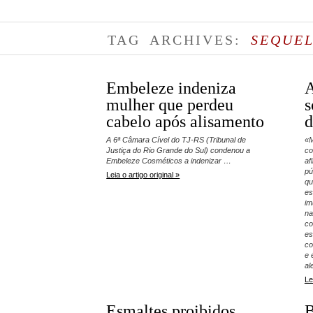
TAG ARCHIVES:
SEQUEL
Embeleze indeniza
A
mulher que perdeu
s
cabelo após alisamento
d
A 6ª Câmara Cível do TJ-RS (Tribunal de
«M
Justiça do Rio Grande do Sul) condenou a
co
Embeleze Cosméticos a indenizar …
af
pú
Leia o artigo original »
qu
es
im
na
co
es
co
e 
al
Le
Esmaltes proibidos