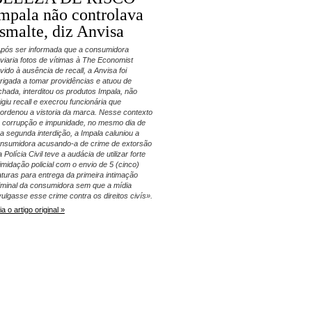
mpala não controlava
smalte, diz Anvisa
pós ser informada que a consumidora
viaria fotos de vítimas à The Economist
vido à ausência de recall, a Anvisa foi
rigada a tomar providências e atuou de
chada, interditou os produtos Impala, não
igiu recall e execrou funcionária que
ordenou a vistoria da marca. Nesse contexto
 corrupção e impunidade, no mesmo dia de
a segunda interdição, a Impala caluniou a
nsumidora acusando-a de crime de extorsão
a Polícia Civil teve a audácia de utilizar forte
timidação policial com o envio de 5 (cinco)
aturas para entrega da primeira intimação
iminal da consumidora sem que a mídia
vulgasse esse crime contra os direitos civís».
ia o artigo original »