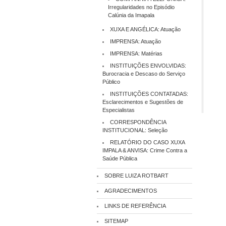
Irregularidades no Episódio
Calúnia da Imapala
XUXA E ANGÉLICA: Atuação
IMPRENSA: Atuação
IMPRENSA: Matérias
INSTITUIÇÕES ENVOLVIDAS:
Burocracia e Descaso do Serviço
Público
INSTITUIÇÕES CONTATADAS:
Esclarecimentos e Sugestões de
Especialistas
CORRESPONDÊNCIA
INSTITUCIONAL: Seleção
RELATÓRIO DO CASO XUXA
IMPALA & ANVISA: Crime Contra a
Saúde Pública
SOBRE LUIZA ROTBART
AGRADECIMENTOS
LINKS DE REFERÊNCIA
SITEMAP