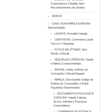
Corporativa e Cidadão Sem
Reconhecimento de Direitos
VÍDEOS
CASO XUXA IMPALA & ANVISA:
Apresentação
LAUDOS: Esmaltes Impala
CIENTISTAS: Comentam Laudo
Fiocruz e Sequelas
FOTOS DE VÍTIMAS: Sem
Direito a Recall
SEQUELAS CRÔNICAS: Saúde
e Beleza Comprometidas
ANVISA: Lobby, Indícios de
Corrupção e Recall Negado
IMPALA: Desrespeita Código de
Defesa do Consumidor e Exibe
Façanhas Empresariais
DOCUMENTOS POLICIAIS E
JUDICIAIS: Impala Calunia,
Acusa, Intimida e Processa
Consumidora
COMPANHIA TELEFÔNICA: