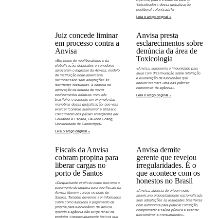
“chicoteados» dessa globalização
neoliberal colonizada?»
Leia o artigo original »
Juiz concede liminar
Anvisa presta
em processo contra a
esclarecimentos sobre
Anvisa
denúncia da área de
Toxicologia
«Em nome do neoliberalismo e da
globalização, deputados e senadores
«Anvisa: autonomia e impunidade para
aprovaram o ingresso da Anvisa, modelo
atuar com dissimulação sobre retaliação
de instituição norte-americana,
e exoneração de funcionário que
nacionalizado sem adaptações às
denunciou mais uma das práticas
realidades brasileiras. A demora na
criminosas da agência».
aprovação da entrada de novos
equipamentos médicos mercado
Leia o artigo original »
brasileiro, é somente um exemplo das
manobras dessa globalização, que visa
exercer “controle autônomo” e atrasar o
crescimento dos países emergentes (ler
Chutando a Escada, Ha-Joon Chang,
Universidade de Cambridge)».
Leia o artigo original »
Fiscais da Anvisa
Anvisa demite
cobram propina para
gerente que revelou
liberar cargas no
irregularidades. É o
porto de Santos
que acontece com os
honestos no Brasil
«Despachante explicou como funciona o
pagamento de propina para que fiscais da
«Anvisa: agência de origem norte
Anvisa liberem cargas no porto de
americana propositalmente nacionalizada
Santos. Também devemos ser informados
sem adaptações às realidades brasileiras
sobre como funciona o pagamento de
com autonomia para praticar corrupção,
propina para funcionários da Anvisa
comprometer a saúde pública e execrar
quando a agência não exige recall de
funcionários e consumidores».
produtos comprovadamente tóxicos que