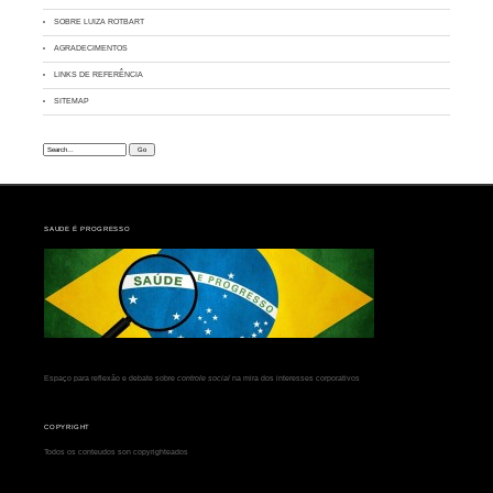
SOBRE LUIZA ROTBART
AGRADECIMENTOS
LINKS DE REFERÊNCIA
SITEMAP
Search:
SAUDE É PROGRESSO
Espaço para reflexão e debate sobre
controle social
na mira dos interesses corporativos
COPYRIGHT
Todos os conteudos son copyrighteados