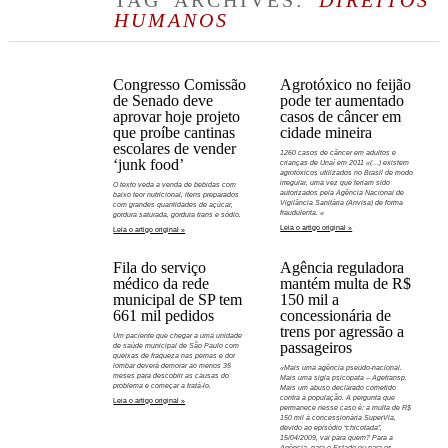
TAG ARCHIVES:
DIREITOS
HUMANOS
Congresso Comissão
Agrotóxico no feijão
de Senado deve
pode ter aumentado
aprovar hoje projeto
casos de câncer em
que proíbe cantinas
cidade mineira
escolares de vender
1260 casos de câncer em adultos e
‘junk food’
crianças de Unaí em 2011 «(…) existem
agrotóxicos utilizados no Brasil de modo
irregular, uma vez que teriam sido
O texto veda a venda de bebidas com
autorizados pela Agência Nacional de
baixo teor nutricional, itens preparados
Vigilância Sanitária (Anvisa) de forma
com grandes quantidades de açúcar,
fraudulenta. «
gordura saturada, gordura trans e sódio.
Leia o artigo original »
Leia o artigo original »
Fila do serviço
Agência reguladora
médico da rede
mantém multa de R$
municipal de SP tem
150 mil a
661 mil pedidos
concessionária de
trens por agressão a
Um paciente que chegar a uma unidade
passageiros
de saúde municipal de São Paulo com
queixas de fraqueza nas pernas e dor
lombar deverá demorar ao menos 35
«Mais uma agência pseudo-nacional.
meses para descobrir as causas do
Mais uma sigla psicopata – Agetransp.
problema e começar a tratá-lo.
Mais um abuso declarado cometido
contra a população. A pergunta que
Leia o artigo original »
permanece nesse caso é: a multa de R$
150 mil à concessionária SuperVia,
devido ao episódio “chicotada”,
15/04/2009, vai para quem? Para a
Agência, para o Estado ou para os