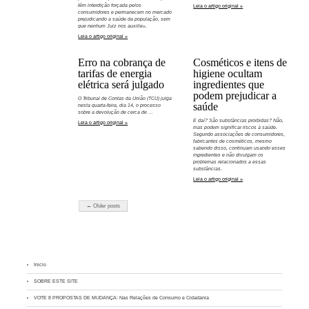
têm interdição forçada pelos
Leia o artigo original »
consumidores e permanecem no mercado
prejudicando a saúde da população, sem
que nenhum Juiz nos auxilie».
Leia o artigo original »
Erro na cobrança de
Cosméticos e itens de
tarifas de energia
higiene ocultam
elétrica será julgado
ingredientes que
podem prejudicar a
O Tribunal de Contas da União (TCU) julga
saúde
nesta quarta-feira, dia 14, o processo
sobre a devolução de cerca de …
E daí? São substâncias proibidas? Não,
Leia o artigo original »
mas podem significar riscos à saúde.
Segundo associações de consumidores,
fabricantes de cosméticos, mesmo
sabendo disso, continuam usando esses
ingredientes e não divulgam os
problemas relacionados a essas
substâncias.
Leia o artigo original »
← Older posts
Inicio
SOBRE ESTE SITE
VOTE 8 PROPOSTAS DE MUDANÇA: Nas Relações de Consumo e Cidadania