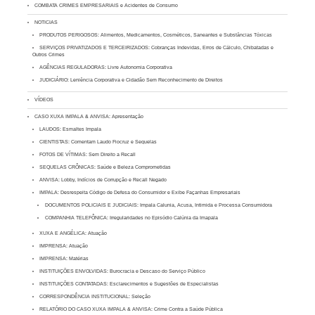
COMBATA CRIMES EMPRESARIAIS e Acidentes de Consumo
NOTICIAS
PRODUTOS PERIGOSOS: Alimentos, Medicamentos, Cosméticos, Saneantes e Substâncias Tóxicas
SERVIÇOS PRIVATIZADOS E TERCEIRIZADOS: Cobranças Indevidas, Erros de Cálculo, Chibatadas e
Outros Crimes
AGÊNCIAS REGULADORAS: Livre Autonomia Corporativa
JUDICIÁRIO: Leniência Corporativa e Cidadão Sem Reconhecimento de Direitos
VÍDEOS
CASO XUXA IMPALA & ANVISA: Apresentação
LAUDOS: Esmaltes Impala
CIENTISTAS: Comentam Laudo Fiocruz e Sequelas
FOTOS DE VÍTIMAS: Sem Direito a Recall
SEQUELAS CRÔNICAS: Saúde e Beleza Comprometidas
ANVISA: Lobby, Indícios de Corrupção e Recall Negado
IMPALA: Desrespeita Código de Defesa do Consumidor e Exibe Façanhas Empresariais
DOCUMENTOS POLICIAIS E JUDICIAIS: Impala Calunia, Acusa, Intimida e Processa Consumidora
COMPANHIA TELEFÔNICA: Irregularidades no Episódio Calúnia da Imapala
XUXA E ANGÉLICA: Atuação
IMPRENSA: Atuação
IMPRENSA: Matérias
INSTITUIÇÕES ENVOLVIDAS: Burocracia e Descaso do Serviço Público
INSTITUIÇÕES CONTATADAS: Esclarecimentos e Sugestões de Especialistas
CORRESPONDÊNCIA INSTITUCIONAL: Seleção
RELATÓRIO DO CASO XUXA IMPALA & ANVISA: Crime Contra a Saúde Pública