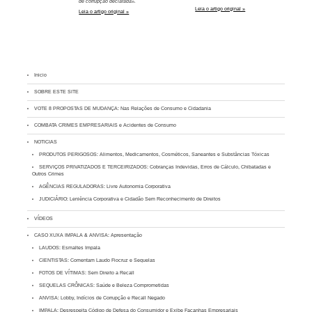
de corrupção declarada».
Leia o artigo original »
Leia o artigo original »
Inicio
SOBRE ESTE SITE
VOTE 8 PROPOSTAS DE MUDANÇA: Nas Relações de Consumo e Cidadania
COMBATA CRIMES EMPRESARIAIS e Acidentes de Consumo
NOTICIAS
PRODUTOS PERIGOSOS: Alimentos, Medicamentos, Cosméticos, Saneantes e Substâncias Tóxicas
SERVIÇOS PRIVATIZADOS E TERCEIRIZADOS: Cobranças Indevidas, Erros de Cálculo, Chibatadas e
Outros Crimes
AGÊNCIAS REGULADORAS: Livre Autonomia Corporativa
JUDICIÁRIO: Leniência Corporativa e Cidadão Sem Reconhecimento de Direitos
VÍDEOS
CASO XUXA IMPALA & ANVISA: Apresentação
LAUDOS: Esmaltes Impala
CIENTISTAS: Comentam Laudo Fiocruz e Sequelas
FOTOS DE VÍTIMAS: Sem Direito a Recall
SEQUELAS CRÔNICAS: Saúde e Beleza Comprometidas
ANVISA: Lobby, Indícios de Corrupção e Recall Negado
IMPALA: Desrespeita Código de Defesa do Consumidor e Exibe Façanhas Empresariais