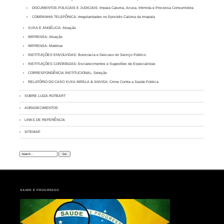
DOCUMENTOS POLICIAIS E JUDICIAIS: Impala Calunia, Acusa, Intimida e Processa Consumidora
COMPANHIA TELEFÔNICA: Irregularidades no Episódio Calúnia da Imapala
XUXA E ANGÉLICA: Atuação
IMPRENSA: Atuação
IMPRENSA: Matérias
INSTITUIÇÕES ENVOLVIDAS: Burocracia e Descaso do Serviço Público
INSTITUIÇÕES CONTATADAS: Esclarecimentos e Sugestões de Especialistas
CORRESPONDÊNCIA INSTITUCIONAL: Seleção
RELATÓRIO DO CASO XUXA IMPALA & ANVISA: Crime Contra a Saúde Pública
SOBRE LUIZA ROTBART
AGRADECIMENTOS
LINKS DE REFERÊNCIA
SITEMAP
Search:
SAUDE É PROGRESSO