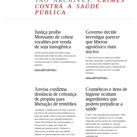
TAG ARCHIVES:
CRIMES
CONTRA A SAÚDE
PÚBLICA
Justiça proíbe
Governo decide
Monsanto de cobrar
investigar parecer
royalties por venda
que liberou
de soja transgênica
agrotóxico mais
nocivo
O mecanismo posto em prática pela
Monsanto até então recolhia uma taxa de
A AGU (Advocacia-Geral da União)
2% sobre toda a soja transgênica
decidiu investigar o parecer produzido por
comercializada no Brasil e vendida para o
um de seus procuradores que deu
exterior.
sustentação jurídica para a liberação de
Leia o artigo original »
agrotóxicos mais nocivos à saúde
humana.
Leia o artigo original »
Anvisa confirma
Cosméticos e itens de
denúncia de cobrança
higiene ocultam
de propina para
ingredientes que
liberação de remédios
podem prejudicar a
saúde
«Qualquer cidadão que recorreu à Anvisa
em busca de solução para problemas na
E daí? São substâncias proibidas? Não,
área da saúde, sabe o nível de corrupção
mas podem significar riscos à saúde.
que impera em sua «gestão autônoma
Segundo associações de consumidores,
sobre 200 milhões de consumidores» e
fabricantes de cosméticos, mesmo
do que ela é capaz em nome de
sabendo disso, continuam usando esses
interesses empresariais. Portanto, é
ingredientes e não divulgam os
impossível acreditar que seu diretor-
problemas relacionados a essas
adjunto foi apurar algo em mais um caso
substâncias.