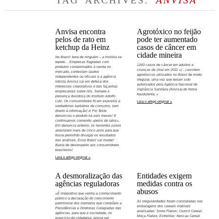
TAG ARCHIVES:
ANVISA
Anvisa encontra
Agrotóxico no feijão
pelos de rato em
pode ter aumentado
ketchup da Heinz
casos de câncer em
cidade mineira
No Brasil: terra de ninguém – a história se
repete… Empresas flagradas com
1260 casos de câncer em adultos e
produtos contaminados à venda no
crianças de Unaí em 2011 «(…) existem
mercado, contestam laudos
agrotóxicos utilizados no Brasil de modo
independentes ou oficiais e a agência
irregular, uma vez que teriam sido
lobista Anvisa sai em defesa dos
autorizados pela Agência Nacional de
interesses corporativos e das façanhas
Vigilância Sanitária (Anvisa) de forma
empresariais sobre nós. Sempre a
fraudulenta. «
presença duvidosa do Instituto Adolfo
Lutz. Os consumidores ficam expostos a
Leia o artigo original »
verdadeiras barbáries de consumo, sem
direito à informação! A Pro Teste
denunciou o produto há seis meses! E
continuamos comendo «pelos de ratos».
Em denuncia anterior, os lenientes juízes
arrastaram mais de cinco anos para que
fosse permitido divulgar os resultados
das análises. Esse Brasil vai mudar!
Basta de desrespeito aos consumidores
brasileiros!
Leia o artigo original »
A desmoralização das
Entidades exigem
agências reguladoras
medidas contra os
abusos
«É imperativo que venha a conhecimento
público a declaração do crescimento
As irregularidades foram constatadas nas
patrimonial dos membros que compõem a
embalagens dos cereais matinais
Presidências e Diretorias Colegiadas das
analisadas: Snow Flakes; Crunch Cereal;
agências, para que a sociedade, no
Moça Flakes; Estrelitas; Nescau Cereal
exercício da cidadania, possa ser