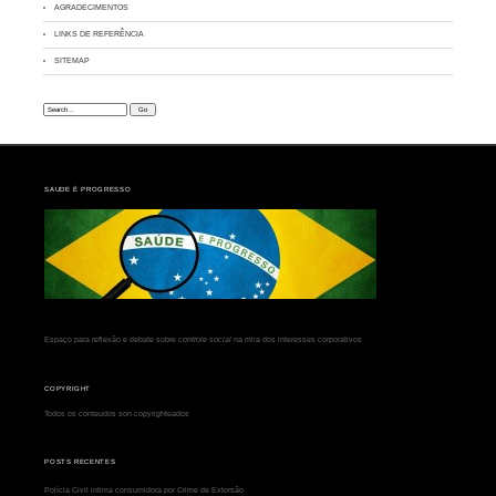
AGRADECIMENTOS
LINKS DE REFERÊNCIA
SITEMAP
Search:
SAUDE É PROGRESSO
Espaço para reflexão e debate sobre
controle social
na mira dos interesses corporativos
COPYRIGHT
Todos os conteudos son copyrighteados
POSTS RECENTES
Polícia Civil intima consumidora por Crime de Extorsão