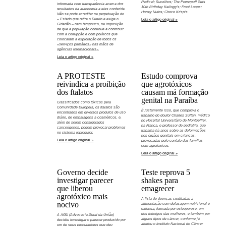
Radical; Sucrilhos; The Powerpuff Girls
informada com transparência acerca dos
10th Birthday Kellogg’s; Froot Loops;
resultados da autonomia a eles conferida.
Honey Nutos; Choco Krispis.
Não se pode acreditar na perpetuação do
– Estado que retira o Direito e exige o
Leia o artigo original »
Cidadão – nem tampouco, na imposição
de que a população continue a contribuir
com a corrupção e com políticos que
colocaram a exploração de todos os
«serviços primários» nas mãos de
agências internacionais».
Leia o artigo original »
A PROTESTE
Estudo comprova
reivindica a proibição
que agrotóxicos
dos ftalatos
causam má formação
genital na Paraíba
Classificados como tóxicos pela
Comunidade Europeia, os ftalatos são
É justamente isso, que comprova o
encontrados em diversos produtos de uso
trabalho do doutor Charles Sultan, médico
diário, de embalagens a cosméticos, e,
no Hospital Universitário de Montpellier,
além de serem considerados
na França, e professor de pediatria, que
cancerígenos, podem provocar problemas
trabalha há anos sobre as deformações
no sistema reprodutor.
nos órgãos genitais em crianças,
Leia o artigo original »
provocadas pelo contato das famílias
com agrotóxicos.
Leia o artigo original »
Governo decide
Teste reprova 5
investigar parecer
shakes para
que liberou
emagrecer
agrotóxico mais
A lista de doenças creditadas à
nocivo
alimentação com defasagem nutricional é
extensa, formada por osteoporose, um
dos inimigos das mulheres, e também por
A AGU (Advocacia-Geral da União)
alguns tipos de câncer, conforme já
decidiu investigar o parecer produzido por
alertou o Instituto Nacional do Câncer
um de seus procuradores que deu