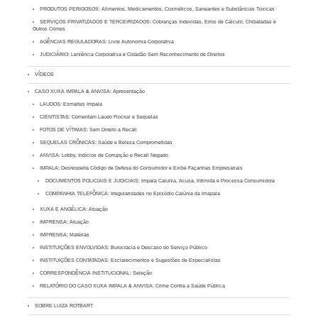
PRODUTOS PERIGOSOS: Alimentos, Medicamentos, Cosméticos, Saneantes e Substâncias Tóxicas
SERVIÇOS PRIVATIZADOS E TERCEIRIZADOS: Cobranças Indevidas, Erros de Cálculo, Chibatadas e
Outros Crimes
AGÊNCIAS REGULADORAS: Livre Autonomia Corporativa
JUDICIÁRIO: Leniência Corporativa e Cidadão Sem Reconhecimento de Direitos
VÍDEOS
CASO XUXA IMPALA & ANVISA: Apresentação
LAUDOS: Esmaltes Impala
CIENTISTAS: Comentam Laudo Fiocruz e Sequelas
FOTOS DE VÍTIMAS: Sem Direito a Recall
SEQUELAS CRÔNICAS: Saúde e Beleza Comprometidas
ANVISA: Lobby, Indícios de Corrupção e Recall Negado
IMPALA: Desrespeita Código de Defesa do Consumidor e Exibe Façanhas Empresariais
DOCUMENTOS POLICIAIS E JUDICIAIS: Impala Calunia, Acusa, Intimida e Processa Consumidora
COMPANHIA TELEFÔNICA: Irregularidades no Episódio Calúnia da Imapala
XUXA E ANGÉLICA: Atuação
IMPRENSA: Atuação
IMPRENSA: Matérias
INSTITUIÇÕES ENVOLVIDAS: Burocracia e Descaso do Serviço Público
INSTITUIÇÕES CONTATADAS: Esclarecimentos e Sugestões de Especialistas
CORRESPONDÊNCIA INSTITUCIONAL: Seleção
RELATÓRIO DO CASO XUXA IMPALA & ANVISA: Crime Contra a Saúde Pública
SOBRE LUIZA ROTBART