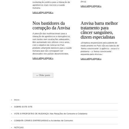
(Inca).
sustentação jurídica para a liberação de
agrotóxicos mais nocivos à saúde
Leia o artigo original »
humana.
Leia o artigo original »
Nos bastidores da
Anvisa barra melhor
corrupção da Anvisa
tratamento para
câncer sanguíneo,
A pressão das multinacionais para a
dizem especialistas
liberação de agrotóxicos e transgênicos,
sem testes nem avaliações adequados,
têm aumentado nos últimos cinco anos,
«Empresa responsável pela patente do
com o objetivo de colocar no País
medicamento no País não esclareceu de
produtos altamente danosos para a saúde
‘forma convincente’ à agência – esse é o
humana que não conseguem ser
problema – a ‘forma convincente’
desovados nos países desenvolvidos.
requerida pela Anvisa».
Leia o artigo original »
Leia o artigo original »
← Older posts
Inicio
SOBRE ESTE SITE
VOTE 8 PROPOSTAS DE MUDANÇA: Nas Relações de Consumo e Cidadania
COMBATA CRIMES EMPRESARIAIS e Acidentes de Consumo
NOTICIAS