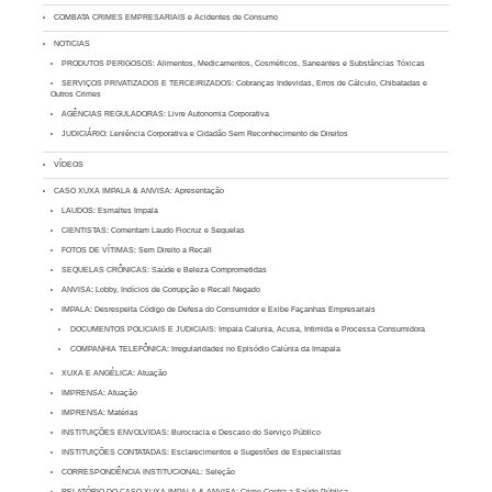
COMBATA CRIMES EMPRESARIAIS e Acidentes de Consumo
NOTICIAS
PRODUTOS PERIGOSOS: Alimentos, Medicamentos, Cosméticos, Saneantes e Substâncias Tóxicas
SERVIÇOS PRIVATIZADOS E TERCEIRIZADOS: Cobranças Indevidas, Erros de Cálculo, Chibatadas e
Outros Crimes
AGÊNCIAS REGULADORAS: Livre Autonomia Corporativa
JUDICIÁRIO: Leniência Corporativa e Cidadão Sem Reconhecimento de Direitos
VÍDEOS
CASO XUXA IMPALA & ANVISA: Apresentação
LAUDOS: Esmaltes Impala
CIENTISTAS: Comentam Laudo Fiocruz e Sequelas
FOTOS DE VÍTIMAS: Sem Direito a Recall
SEQUELAS CRÔNICAS: Saúde e Beleza Comprometidas
ANVISA: Lobby, Indícios de Corrupção e Recall Negado
IMPALA: Desrespeita Código de Defesa do Consumidor e Exibe Façanhas Empresariais
DOCUMENTOS POLICIAIS E JUDICIAIS: Impala Calunia, Acusa, Intimida e Processa Consumidora
COMPANHIA TELEFÔNICA: Irregularidades no Episódio Calúnia da Imapala
XUXA E ANGÉLICA: Atuação
IMPRENSA: Atuação
IMPRENSA: Matérias
INSTITUIÇÕES ENVOLVIDAS: Burocracia e Descaso do Serviço Público
INSTITUIÇÕES CONTATADAS: Esclarecimentos e Sugestões de Especialistas
CORRESPONDÊNCIA INSTITUCIONAL: Seleção
RELATÓRIO DO CASO XUXA IMPALA & ANVISA: Crime Contra a Saúde Pública