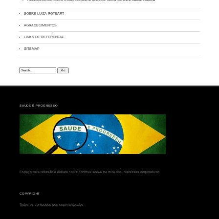
SOBRE LUIZA ROTBART
AGRADECIMENTOS
LINKS DE REFERÊNCIA
SITEMAP
Search:
SAUDE É PROGRESSO
Espaço para reflexão e debate sobre
controle social
na mira dos interesses corporativos
COPYRIGHT
Todos os conteudos son copyrighteados