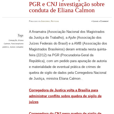
PGR e CNJ investigação sobre
conduta de Eliana Calmon
Publicado en
Judiciário
,
Noticias
≈
Leave a Comment
A Anamatra (Associação Nacional dos Magistrados
Tags
da Justiça do Trabalho), a Ajufe (Associação dos
Corrupção
,
Eliana
Juízes Federais do Brasil) e a AMB (Associação dos
Calmon
,
Funcionalismo
público
,
Juízes corruptos
Magistrados Brasileiros) deram entrada nesta quinta-
feira (22/12) na PGR (Procuradoria-Geral da
República), com um pedido para apuração de autoria
e materialidade de eventual prática de crimes de
quebra de sigilo de dados pela Corregedora Nacional
de Justiça, ministra Eliana Calmon .
Corregedora de Justiça volta a Brasília para
administrar conflito sobre quebra de sigilo de
juízes
Corregedora do CNJ nega quebra de sigilo de