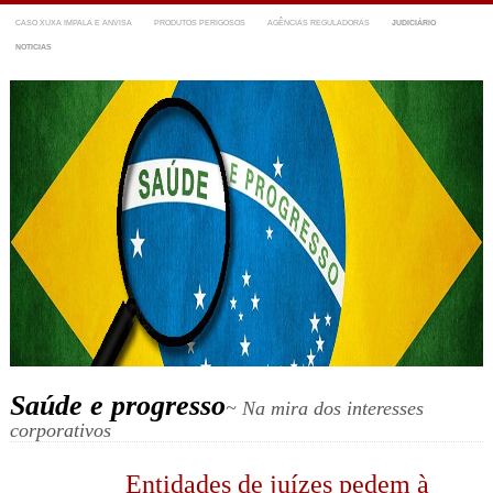
CASO XUXA IMPALA E ANVISA
PRODUTOS PERIGOSOS
AGÊNCIAS REGULADORAS
JUDICIÁRIO
NOTICIAS
Saúde e progresso
~ Na mira dos interesses
corporativos
Entidades de juízes pedem à