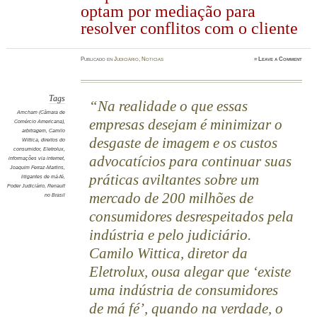
optam por mediação para
resolver conflitos com o cliente
Publicado en
Judiciário
,
Noticias
≈
Leave a Comment
Tags
Na realidade o que essas
Amcham (Câmara de
empresas desejam é minimizar o
Comércio Americana)
,
arbitragem
,
Camilo
desgaste de imagem e os custos
Wittica
,
direitos do
consumidor
,
Eletrolux
,
advocatícios para continuar suas
informações via internet
,
Joaquim Ferraz-Martins
,
práticas aviltantes sobre um
litigantes de má-fé
,
Poder Judiciário
,
Renault
mercado de 200 milhões de
no Brasil
consumidores desrespeitados pela
indústria e pelo judiciário.
Camilo Wittica, diretor da
Eletrolux, ousa alegar que ‘existe
uma indústria de consumidores
de má fé’, quando na verdade, o