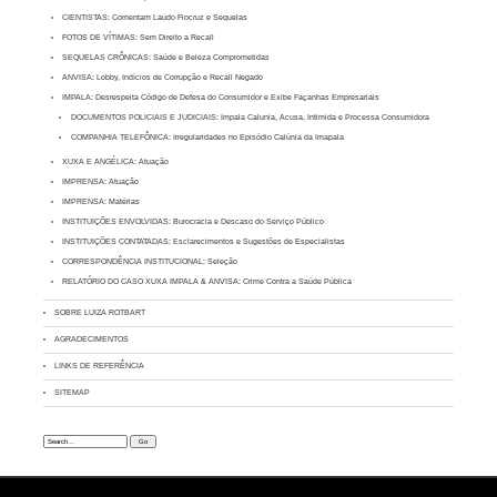
CIENTISTAS: Comentam Laudo Fiocruz e Sequelas
FOTOS DE VÍTIMAS: Sem Direito a Recall
SEQUELAS CRÔNICAS: Saúde e Beleza Comprometidas
ANVISA: Lobby, Indícios de Corrupção e Recall Negado
IMPALA: Desrespeita Código de Defesa do Consumidor e Exibe Façanhas Empresariais
DOCUMENTOS POLICIAIS E JUDICIAIS: Impala Calunia, Acusa, Intimida e Processa Consumidora
COMPANHIA TELEFÔNICA: Irregularidades no Episódio Calúnia da Imapala
XUXA E ANGÉLICA: Atuação
IMPRENSA: Atuação
IMPRENSA: Matérias
INSTITUIÇÕES ENVOLVIDAS: Burocracia e Descaso do Serviço Público
INSTITUIÇÕES CONTATADAS: Esclarecimentos e Sugestões de Especialistas
CORRESPONDÊNCIA INSTITUCIONAL: Seleção
RELATÓRIO DO CASO XUXA IMPALA & ANVISA: Crime Contra a Saúde Pública
SOBRE LUIZA ROTBART
AGRADECIMENTOS
LINKS DE REFERÊNCIA
SITEMAP
Search: