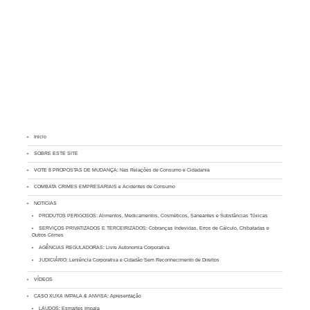
Inicio
SOBRE ESTE SITE
VOTE 8 PROPOSTAS DE MUDANÇA: Nas Relações de Consumo e Cidadania
COMBATA CRIMES EMPRESARIAIS e Acidentes de Consumo
NOTICIAS
PRODUTOS PERIGOSOS: Alimentos, Medicamentos, Cosméticos, Saneantes e Substâncias Tóxicas
SERVIÇOS PRIVATIZADOS E TERCEIRIZADOS: Cobranças Indevidas, Erros de Cálculo, Chibatadas e
Outros Crimes
AGÊNCIAS REGULADORAS: Livre Autonomia Corporativa
JUDICIÁRIO: Leniência Corporativa e Cidadão Sem Reconhecimento de Direitos
VÍDEOS
CASO XUXA IMPALA & ANVISA: Apresentação
LAUDOS: Esmaltes Impala