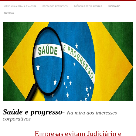
CASO XUXA IMPALA E ANVISA
PRODUTOS PERIGOSOS
AGÊNCIAS REGULADORAS
JUDICIÁRIO
NOTICIAS
Saúde e progresso
~ Na mira dos interesses
corporativos
Empresas evitam Judiciário e