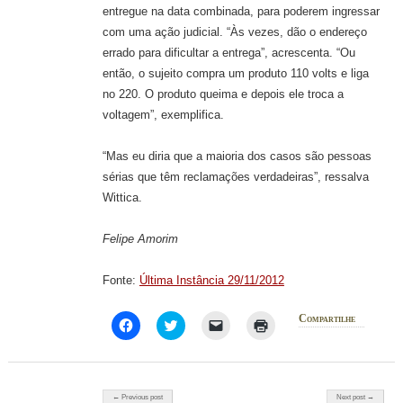
entregue na data combinada, para poderem ingressar
com uma ação judicial. “Às vezes, dão o endereço
errado para dificultar a entrega”, acrescenta. “Ou
então, o sujeito compra um produto 110 volts e liga
no 220. O produto queima e depois ele troca a
voltagem”, exemplifica.
“Mas eu diria que a maioria dos casos são pessoas
sérias que têm reclamações verdadeiras”, ressalva
Wittica.
Felipe Amorim
Fonte:
Última Instância 29/11/2012
Compartilhe
Haz
Haz
Haz
Haz
clic
clic
clic
clic
para
para
para
para
compartir
compartir
enviar
imprimir
en
en
un
(Se
Facebook
Twitter
enlace
abre
(Se
(Se
por
en
Post navigation
← Previous post
Next post →