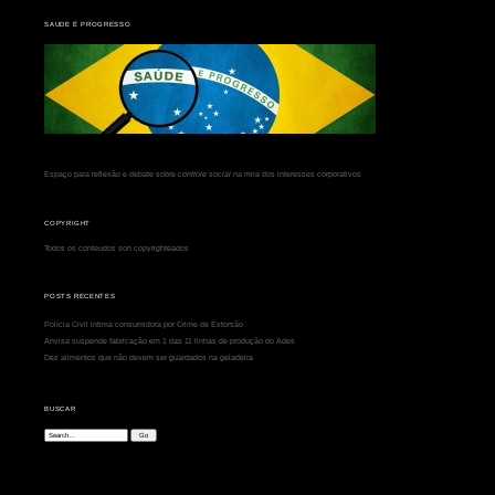
SAUDE É PROGRESSO
Espaço para reflexão e debate sobre
controle social
na mira dos interesses corporativos
COPYRIGHT
Todos os conteudos son copyrighteados
POSTS RECENTES
Polícia Civil intima consumidora por Crime de Extorsão
Anvisa suspende fabricação em 1 das 11 linhas de produção do Ades
Dez alimentos que não devem ser guardados na geladeira
BUSCAR
Search: