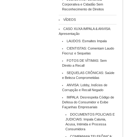
Corporativa e Cidadão Sem
Reconhecimento de Direitos
VÍDEOS
CASO XUXA IMPALA & ANVISA:
Apresentação
LAUDOS: Esmaltes Impala
CIENTISTAS: Comentam Laudo
Fiocruz e Sequelas
FOTOS DE VÍTIMAS: Sem
Direito a Recall
SEQUELAS CRÔNICAS: Saúde
e Beleza Comprometidas
ANVISA: Lobby, Indícios de
Corrupção e Recall Negado
IMPALA: Desrespeita Código de
Defesa do Consumidor e Exibe
Façanhas Empresariais
DOCUMENTOS POLICIAIS E
JUDICIAIS: Impala Calunia,
Acusa, Intimida e Processa
Consumidora
COMPANHIA TELEFÔNICA: