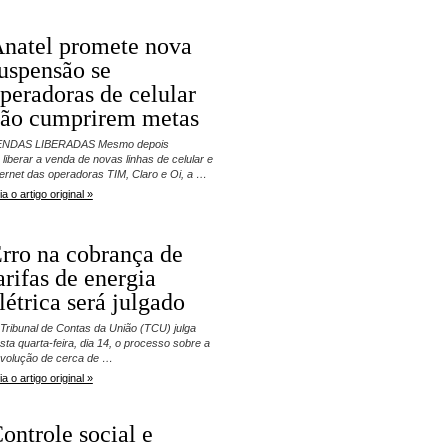
natel promete nova
uspensão se
peradoras de celular
ão cumprirem metas
ENDAS LIBERADAS Mesmo depois
 liberar a venda de novas linhas de celular e
ternet das operadoras TIM, Claro e Oi, a …
ia o artigo original »
rro na cobrança de
arifas de energia
létrica será julgado
Tribunal de Contas da União (TCU) julga
sta quarta-feira, dia 14, o processo sobre a
volução de cerca de …
ia o artigo original »
ontrole social e