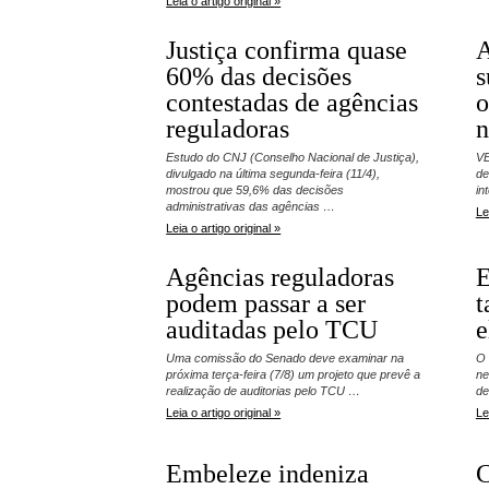
Leia o artigo original »
Justiça confirma quase
A
60% das decisões
s
contestadas de agências
o
reguladoras
n
Estudo do CNJ (Conselho Nacional de Justiça),
V
divulgado na última segunda-feira (11/4),
de
mostrou que 59,6% das decisões
in
administrativas das agências …
Le
Leia o artigo original »
Agências reguladoras
E
podem passar a ser
t
auditadas pelo TCU
e
Uma comissão do Senado deve examinar na
O 
próxima terça-feira (7/8) um projeto que prevê a
ne
realização de auditorias pelo TCU …
de
Leia o artigo original »
Le
Embeleze indeniza
C