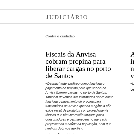
JUDICIÁRIO
Contra o ciudadão
Fiscais da Anvisa
A
cobram propina para
i
liberar cargas no porto
m
de Santos
v
«Despachante explicou como funciona o
«L
pagamento de propina para que fiscais da
Le
Anvisa liberem cargas no porto de Santos.
Também devemos ser informados sobre como
funciona o pagamento de propina para
funcionários da Anvisa quando a agência não
exige recall de produtos comprovadamente
tóxicos que têm interdição forçada pelos
consumidores e permanecem no mercado
prejudicando a saúde da população, sem que
nenhum Juiz nos auxilie».