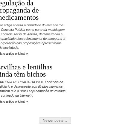
egulação da
ropaganda de
edicamentos
te artigo analisa a debilidade do mecanismo
 Consulta Pública como parte da modelagem
 controle social da Anvisa, demonstrando a
capacidade dessa ferramenta de assegurar a
corporação das proposições apresentadas
la sociedade.
ia o artigo original »
rvilhas e lentilhas
inda têm bichos
ATÉRIA RETIRADA DA WEB. Leniência do
diciário e desrespeito aos direitos humanos
rmitem que o Brasil seja campeão de retirada
 conteúdo da internet».
ia o artigo original »
Newer posts →