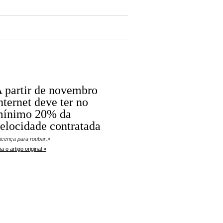
 partir de novembro
nternet deve ter no
ínimo 20% da
elocidade contratada
icença para roubar.»
ia o artigo original »