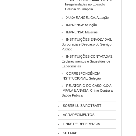
Irregularidades no Episódio
Calúnia da Imapala
XUXA E ANGÉLICA: Atuação
IMPRENSA: Atuação
IMPRENSA: Matérias
INSTITUIÇÕES ENVOLVIDAS:
Burocracia e Descaso do Serviço
Público
INSTITUIÇÕES CONTATADAS:
Esclarecimentos e Sugestões de
Especialistas
CORRESPONDÊNCIA
INSTITUCIONAL: Seleção
RELATÓRIO DO CASO XUXA
IMPALA & ANVISA: Crime Contra a
Saúde Pública
SOBRE LUIZA ROTBART
AGRADECIMENTOS
LINKS DE REFERÊNCIA
SITEMAP