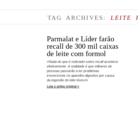
TAG ARCHIVES:
LEITE 
Parmalat e Líder farão
recall de 300 mil caixas
de leite com formol
«Nada do que é noticiado sobre recall acontece
efetivamente. A realidade é que milhares de
pessoas passarão a ter problemas
irreversíveis no aparelho digestivo por causa
da ingestão do leite tóxico!»
Leia o artigo original »