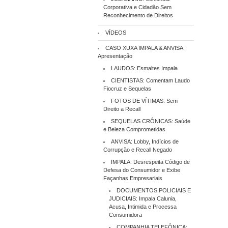
Corporativa e Cidadão Sem
Reconhecimento de Direitos
VÍDEOS
CASO XUXA IMPALA & ANVISA:
Apresentação
LAUDOS: Esmaltes Impala
CIENTISTAS: Comentam Laudo
Fiocruz e Sequelas
FOTOS DE VÍTIMAS: Sem
Direito a Recall
SEQUELAS CRÔNICAS: Saúde
e Beleza Comprometidas
ANVISA: Lobby, Indícios de
Corrupção e Recall Negado
IMPALA: Desrespeita Código de
Defesa do Consumidor e Exibe
Façanhas Empresariais
DOCUMENTOS POLICIAIS E
JUDICIAIS: Impala Calunia,
Acusa, Intimida e Processa
Consumidora
COMPANHIA TELEFÔNICA: