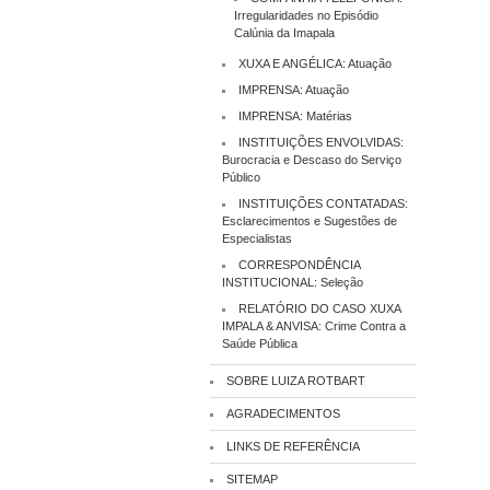
Irregularidades no Episódio
Calúnia da Imapala
XUXA E ANGÉLICA: Atuação
IMPRENSA: Atuação
IMPRENSA: Matérias
INSTITUIÇÕES ENVOLVIDAS:
Burocracia e Descaso do Serviço
Público
INSTITUIÇÕES CONTATADAS:
Esclarecimentos e Sugestões de
Especialistas
CORRESPONDÊNCIA
INSTITUCIONAL: Seleção
RELATÓRIO DO CASO XUXA
IMPALA & ANVISA: Crime Contra a
Saúde Pública
SOBRE LUIZA ROTBART
AGRADECIMENTOS
LINKS DE REFERÊNCIA
SITEMAP